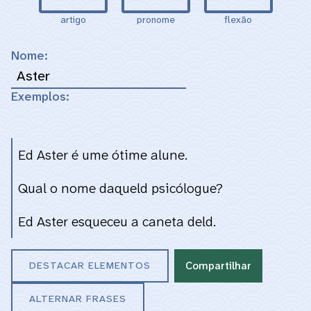
artigo
pronome
flexão
Digite o nome que será usado nas frases
Nome:
Exemplos:
Ed
Aster
é
um
e
ótim
e
alun
e
.
Qual o nome
daqu
eld
psicólogu
e
?
Ed
Aster
esqueceu a caneta
d
eld
.
Compartilhar
DESTACAR ELEMENTOS
ALTERNAR FRASES